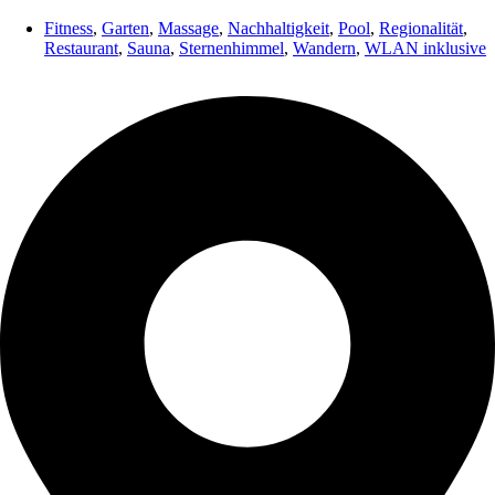
Fitness
,
Garten
,
Massage
,
Nachhaltigkeit
,
Pool
,
Regionalität
,
Restaurant
,
Sauna
,
Sternenhimmel
,
Wandern
,
WLAN inklusive