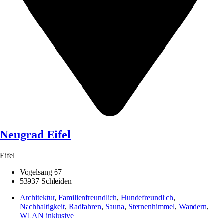
Neugrad Eifel
Eifel
Vogelsang 67
53937 Schleiden
Architektur
,
Familienfreundlich
,
Hundefreundlich
,
Nachhaltigkeit
,
Radfahren
,
Sauna
,
Sternenhimmel
,
Wandern
,
WLAN inklusive