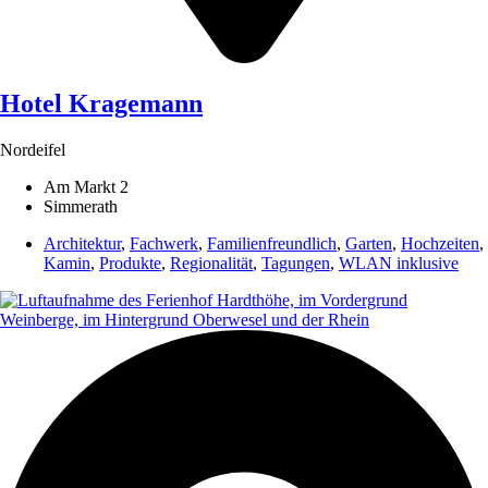
Hotel Kragemann
Nordeifel
Am Markt 2
Simmerath
Architektur
,
Fachwerk
,
Familienfreundlich
,
Garten
,
Hochzeiten
,
Kamin
,
Produkte
,
Regionalität
,
Tagungen
,
WLAN inklusive