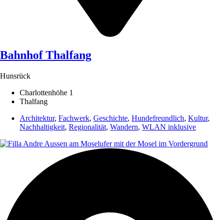
Bahnhof Thalfang
Hunsrück
Charlottenhöhe 1
Thalfang
Architektur
,
Fachwerk
,
Geschichte
,
Hundefreundlich
,
Kultur
,
Nachhaltigkeit
,
Regionalität
,
Wandern
,
WLAN inklusive