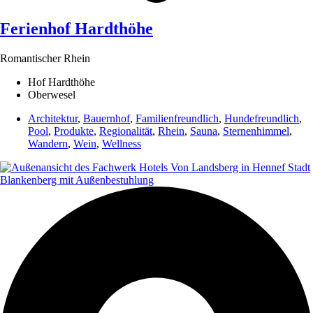
Ferienhof Hardthöhe
Romantischer Rhein
Hof Hardthöhe
Oberwesel
Architektur
,
Bauernhof
,
Familienfreundlich
,
Hundefreundlich
,
Pool
,
Produkte
,
Regionalität
,
Rhein
,
Sauna
,
Sternenhimmel
,
Wandern
,
Wein
,
Wellness