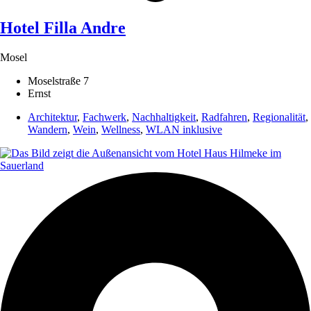
Hotel Filla Andre
Mosel
Moselstraße 7
Ernst
Architektur
,
Fachwerk
,
Nachhaltigkeit
,
Radfahren
,
Regionalität
,
Wandern
,
Wein
,
Wellness
,
WLAN inklusive