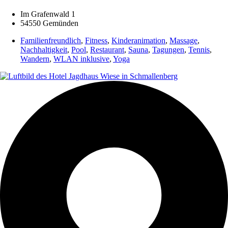
Im Grafenwald 1
54550 Gemünden
Familienfreundlich
,
Fitness
,
Kinderanimation
,
Massage
,
Nachhaltigkeit
,
Pool
,
Restaurant
,
Sauna
,
Tagungen
,
Tennis
,
Wandern
,
WLAN inklusive
,
Yoga