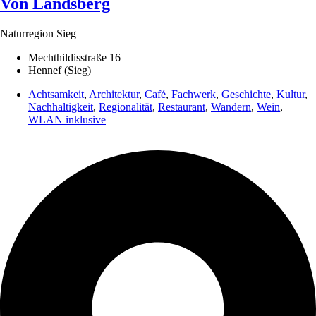
Von Landsberg
Naturregion Sieg
Mechthildisstraße 16
Hennef (Sieg)
Achtsamkeit
,
Architektur
,
Café
,
Fachwerk
,
Geschichte
,
Kultur
,
Nachhaltigkeit
,
Regionalität
,
Restaurant
,
Wandern
,
Wein
,
WLAN inklusive