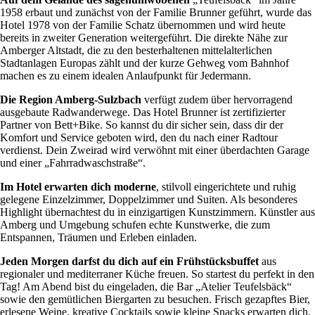
1958 erbaut und zunächst von der Familie Brunner geführt, wurde das
Hotel 1978 von der Familie Schatz übernommen und wird heute
bereits in zweiter Generation weitergeführt. Die direkte Nähe zur
Amberger Altstadt, die zu den besterhaltenen mittelalterlichen
Stadtanlagen Europas zählt und der kurze Gehweg vom Bahnhof
machen es zu einem idealen Anlaufpunkt für Jedermann.
Die Region Amberg-Sulzbach
verfügt zudem über hervorragend
ausgebaute Radwanderwege. Das Hotel Brunner ist zertifizierter
Partner von Bett+Bike. So kannst du dir sicher sein, dass dir der
Komfort und Service geboten wird, den du nach einer Radtour
verdienst. Dein Zweirad wird verwöhnt mit einer überdachten Garage
und einer „Fahrradwaschstraße“.
Im Hotel erwarten dich moderne
, stilvoll eingerichtete und ruhig
gelegene Einzelzimmer, Doppelzimmer und Suiten. Als besonderes
Highlight übernachtest du in einzigartigen Kunstzimmern. Künstler aus
Amberg und Umgebung schufen echte Kunstwerke, die zum
Entspannen, Träumen und Erleben einladen.
Jeden Morgen darfst du dich auf ein Frühstücksbuffet
aus
regionaler und mediterraner Küche freuen. So startest du perfekt in den
Tag! Am Abend bist du eingeladen, die Bar „Atelier Teufelsbäck“
sowie den gemütlichen Biergarten zu besuchen. Frisch gezapftes Bier,
erlesene Weine, kreative Cocktails sowie kleine Snacks erwarten dich.