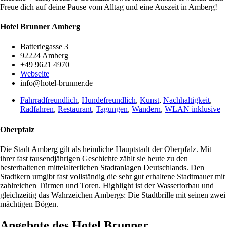
Freue dich auf deine Pause vom Alltag und eine Auszeit in Amberg!
Hotel Brunner Amberg
Batteriegasse 3
92224 Amberg
+49 9621 4970
Webseite
info@hotel-brunner.de
Fahrradfreundlich
,
Hundefreundlich
,
Kunst
,
Nachhaltigkeit
,
Radfahren
,
Restaurant
,
Tagungen
,
Wandern
,
WLAN inklusive
Oberpfalz
Die Stadt Amberg gilt als heimliche Hauptstadt der Oberpfalz. Mit
ihrer fast tausendjährigen Geschichte zählt sie heute zu den
besterhaltenen mittelalterlichen Stadtanlagen Deutschlands. Den
Stadtkern umgibt fast vollständig die sehr gut erhaltene Stadtmauer mit
zahlreichen Türmen und Toren. Highlight ist der Wassertorbau und
gleichzeitig das Wahrzeichen Ambergs: Die Stadtbrille mit seinen zwei
mächtigen Bögen.
Angebote des Hotel Brunner