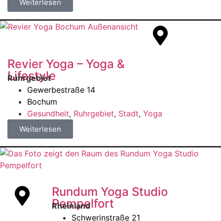
Weiterlesen
Revier Yoga – Yoga &
Lifestyle
Ruhrgebiet
Gewerbestraße 14
Bochum
Gesundheit
,
Ruhrgebiet
,
Stadt
,
Yoga
Weiterlesen
Rundum Yoga Studio
Pempelfort
Rheinland
Schwerinstraße 21