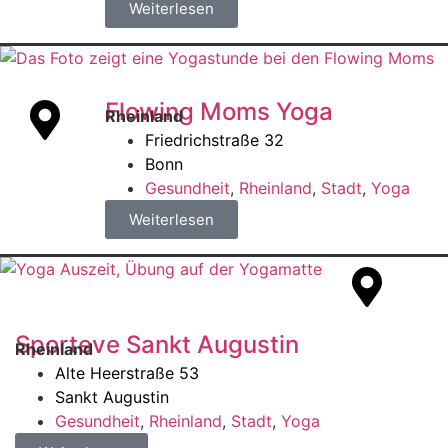
Weiterlesen
Flowing Moms Yoga
Rheinland
Friedrichstraße 32
Bonn
Gesundheit
,
Rheinland
,
Stadt
,
Yoga
Weiterlesen
Sporteve Sankt Augustin
Rheinland
Alte Heerstraße 53
Sankt Augustin
Gesundheit
,
Rheinland
,
Stadt
,
Yoga