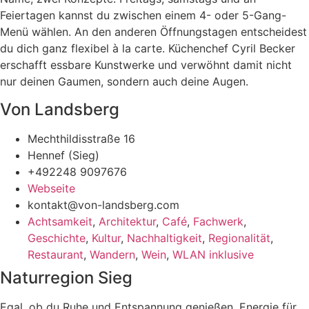
Feiertagen kannst du zwischen einem 4- oder 5-Gang-
Menü wählen. An den anderen Öffnungstagen entscheidest
du dich ganz flexibel à la carte. Küchenchef Cyril Becker
erschafft essbare Kunstwerke und verwöhnt damit nicht
nur deinen Gaumen, sondern auch deine Augen.
Von Landsberg
Mechthildisstraße 16
Hennef (Sieg)
+492248 9097676
Webseite
kontakt@von-landsberg.com
Achtsamkeit
,
Architektur
,
Café
,
Fachwerk
,
Geschichte
,
Kultur
,
Nachhaltigkeit
,
Regionalität
,
Restaurant
,
Wandern
,
Wein
,
WLAN inklusive
Naturregion Sieg
Egal, ob du Ruhe und Entspannung genießen, Energie für