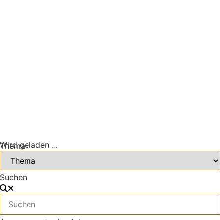
Wird geladen …
Thema
Suchen