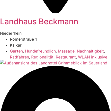
Landhaus Beckmann
Niederrhein
Römerstraße 1
Kalkar
Garten
,
Hundefreundlich
,
Massage
,
Nachhaltigkeit
,
Radfahren
,
Regionalität
,
Restaurant
,
WLAN inklusive