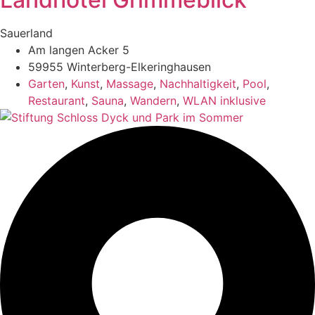
Sauerland
Am langen Acker 5
59955 Winterberg-Elkeringhausen
Garten
,
Kunst
,
Massage
,
Nachhaltigkeit
,
Pool
,
Restaurant
,
Sauna
,
Wandern
,
WLAN inklusive