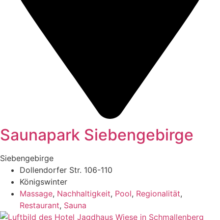
Saunapark Siebengebirge
Siebengebirge
Dollendorfer Str. 106-110
Königswinter
Massage
,
Nachhaltigkeit
,
Pool
,
Regionalität
,
Restaurant
,
Sauna