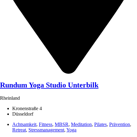
Rundum Yoga Studio Unterbilk
Rheinland
Kronenstraße 4
Düsseldorf
Achtsamkeit
,
Fitness
,
MBSR
,
Meditation
,
Pilates
,
Prävention
,
Retreat
,
Stressmanagement
,
Yoga