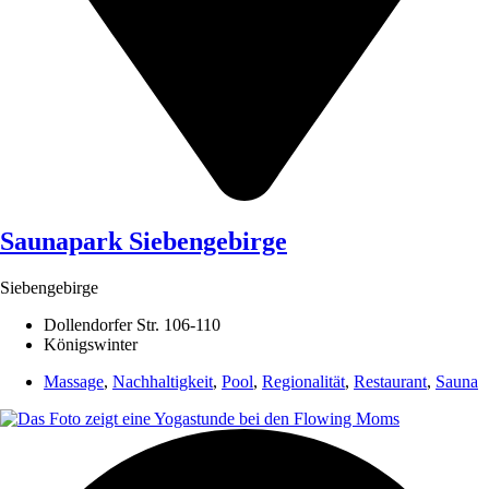
Saunapark Siebengebirge
Siebengebirge
Dollendorfer Str. 106-110
Königswinter
Massage
,
Nachhaltigkeit
,
Pool
,
Regionalität
,
Restaurant
,
Sauna