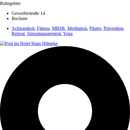
Ruhrgebiet
Gewerbestraße 14
Bochum
Achtsamkeit
,
Fitness
,
MBSR
,
Meditation
,
Pilates
,
Prävention
,
Retreat
,
Stressmanagement
,
Yoga