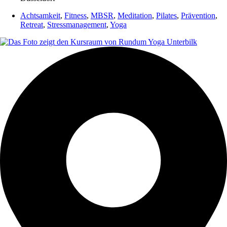
Achtsamkeit
,
Fitness
,
MBSR
,
Meditation
,
Pilates
,
Prävention
,
Retreat
,
Stressmanagement
,
Yoga