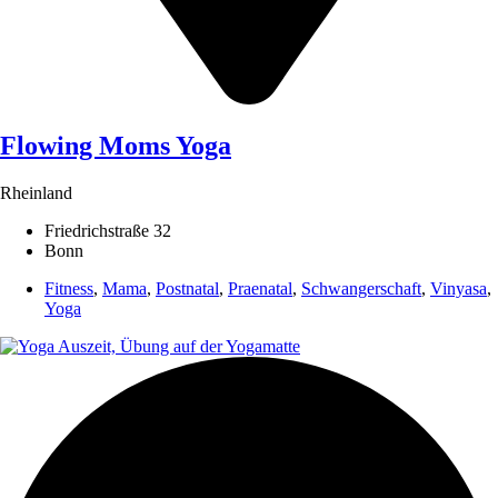
Flowing Moms Yoga
Rheinland
Friedrichstraße 32
Bonn
Fitness
,
Mama
,
Postnatal
,
Praenatal
,
Schwangerschaft
,
Vinyasa
,
Yoga