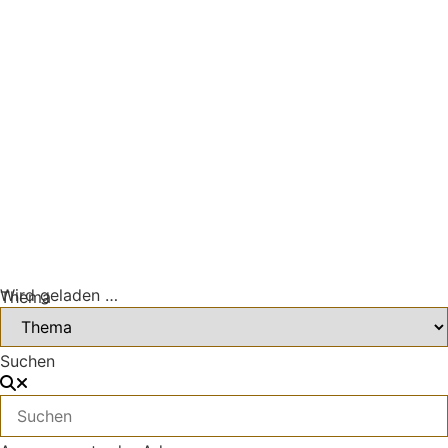
Wird geladen …
Thema
Suchen