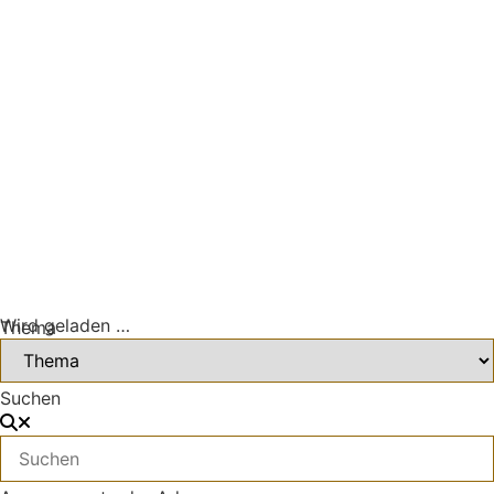
Wird geladen …
Thema
Suchen