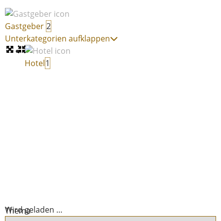
Gastgeber
2
Unterkategorien aufklappen
Hotel
1
Wird geladen …
Thema