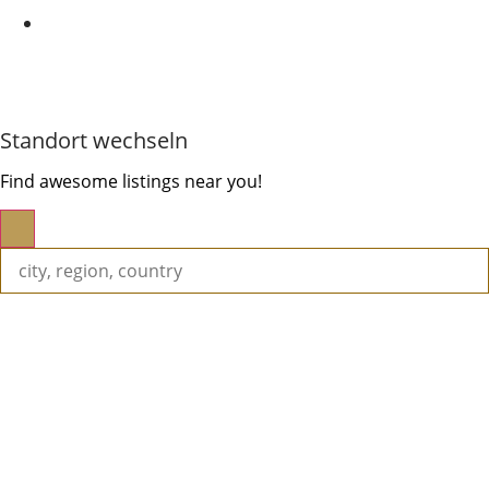
Kontakt
|
Impressum
|
Datenschutzerklärung
|
Cookierichtlinie
Standort wechseln
Find awesome listings near you!
Standort wechseln