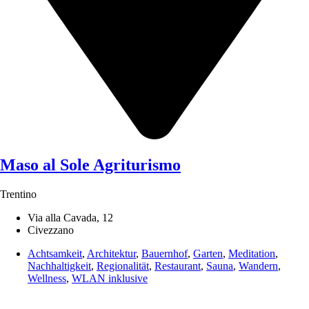
Maso al Sole Agriturismo
Trentino
Via alla Cavada, 12
Civezzano
Achtsamkeit
,
Architektur
,
Bauernhof
,
Garten
,
Meditation
,
Nachhaltigkeit
,
Regionalität
,
Restaurant
,
Sauna
,
Wandern
,
Wellness
,
WLAN inklusive