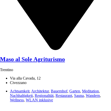
Maso al Sole Agriturismo
Trentino
Via alla Cavada, 12
Civezzano
Achtsamkeit
,
Architektur
,
Bauernhof
,
Garten
,
Meditation
,
Nachhaltigkeit
,
Regionalität
,
Restaurant
,
Sauna
,
Wandern
,
Wellness
,
WLAN inklusive