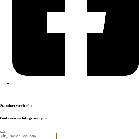
Kontakt
|
Impressum
|
Datenschutzerklärung
|
Cookierichtlinie
Standort wechseln
Find awesome listings near you!
Standort wechseln