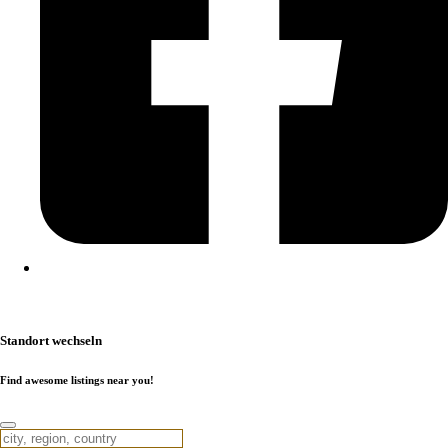
Kontakt
|
Impressum
|
Datenschutzerklärung
|
Cookierichtlinie
Standort wechseln
Find awesome listings near you!
Standort wechseln