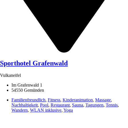
Sporthotel Grafenwald
Vulkaneifel
Im Grafenwald 1
54550 Gemünden
Familienfreundlich
,
Fitness
,
Kinderanimation
,
Massage
,
Nachhaltigkeit
,
Pool
,
Restaurant
,
Sauna
,
Tagungen
,
Tennis
,
Wandern
,
WLAN inklusive
,
Yoga