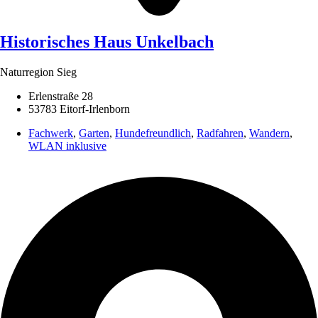
Historisches Haus Unkelbach
Naturregion Sieg
Erlenstraße 28
53783 Eitorf-Irlenborn
Fachwerk
,
Garten
,
Hundefreundlich
,
Radfahren
,
Wandern
,
WLAN inklusive