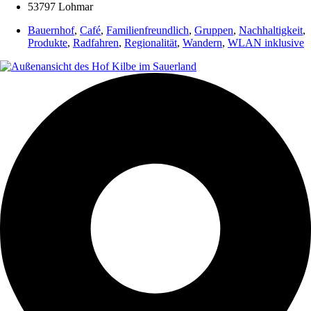
53797 Lohmar
Bauernhof
,
Café
,
Familienfreundlich
,
Gruppen
,
Nachhaltigkeit
,
Produkte
,
Radfahren
,
Regionalität
,
Wandern
,
WLAN inklusive