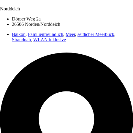
Norddeich
Dörper Weg 2a
26506 Norden/Norddeich
Balkon
,
Familienfreundlich
,
Meer
,
seitlicher Meerblick
,
Strandnah
,
WLAN inklusive