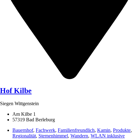
Hof Kilbe
Siegen Wittgenstein
Am Kilbe 1
57319 Bad Berleburg
Bauernhof
,
Fachwerk
,
Familienfreundlich
,
Kamin
,
Produkte
,
Regionalität
,
Sternenhimmel
,
Wandern
,
WLAN inklusive