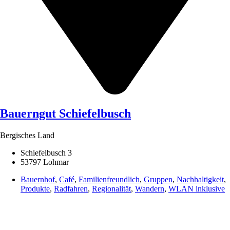
Bauerngut Schiefelbusch
Bergisches Land
Schiefelbusch 3
53797 Lohmar
Bauernhof
,
Café
,
Familienfreundlich
,
Gruppen
,
Nachhaltigkeit
,
Produkte
,
Radfahren
,
Regionalität
,
Wandern
,
WLAN inklusive