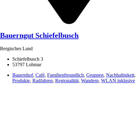
Bauerngut Schiefelbusch
Bergisches Land
Schiefelbusch 3
53797 Lohmar
Bauernhof
,
Café
,
Familienfreundlich
,
Gruppen
,
Nachhaltigkeit
,
Produkte
,
Radfahren
,
Regionalität
,
Wandern
,
WLAN inklusive