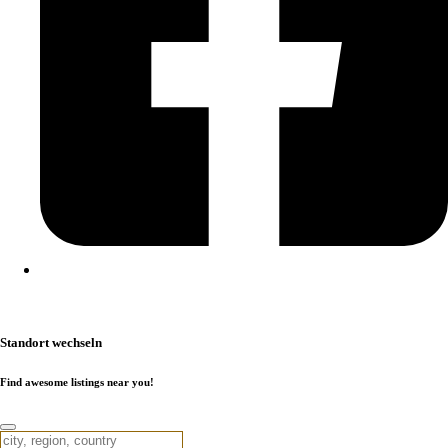
Kontakt
|
Impressum
|
Datenschutzerklärung
|
Cookierichtlinie
Standort wechseln
Find awesome listings near you!
Standort wechseln