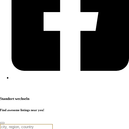
Kontakt
|
Impressum
|
Datenschutzerklärung
|
Cookierichtlinie
Standort wechseln
Find awesome listings near you!
Standort wechseln