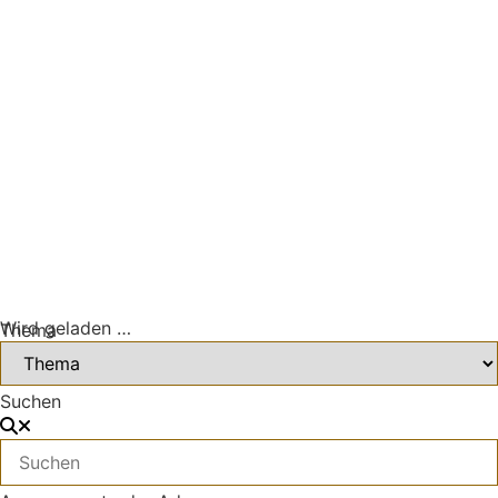
Wird geladen …
Thema
Suchen