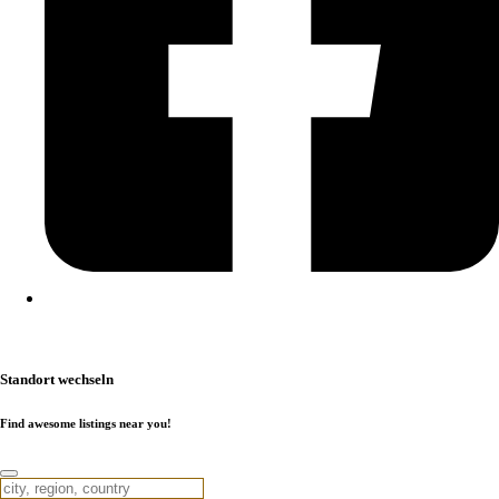
Kontakt
|
Impressum
|
Datenschutzerklärung
|
Cookierichtlinie
Standort wechseln
Find awesome listings near you!
Standort wechseln